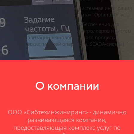
Проектирование, изготовление, системная интеграция
шкафов автоматики на компонентах "OptimusDrive";
Разработка программного обеспечения для
программируемых логических контроллеров и систем
визуализации технологического процесса
(графических панелей оператора, SCADA-систем).
О компании
ООО «Сибтехинжиниринг» - динамично
развивающаяся компания,
предоставляющая комплекс услуг по