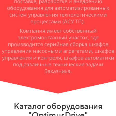
поставке, разработке и внедрению
оборудования для автоматизированных
систем управления технологическими
процессами (АСУ ТП).
Компания имеет собственный
электромонтажный участок, где
производится серийная сборка шкафов
управления насосными агрегатами, шкафов
управления и контроля, шкафов автоматики
под различные технические задачи
Заказчика.
Каталог оборудования
"OptimusDrive"