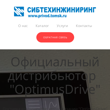
О нас
Каталог
Услуги
Контакты
ОБРАТНАЯ СВЯЗЬ
Официальный
дистрибьютор
"OptimusDrive"
Поставка компонентов автоматизации "OptimusDrive"